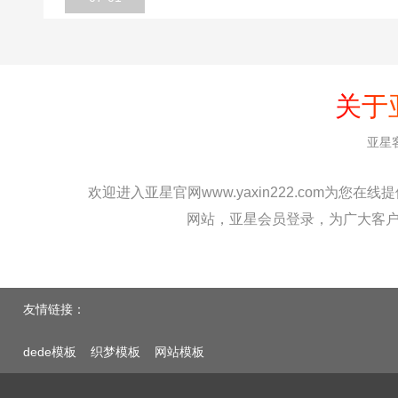
关于
亚星
欢迎进入亚星官网www.yaxin222.com为您在线提供网
网站，亚星会员登录，为广大客
友情链接：
dede模板
织梦模板
网站模板