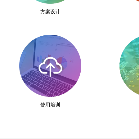
方案设计
使用培训