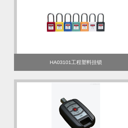
HA03101工程塑料挂锁