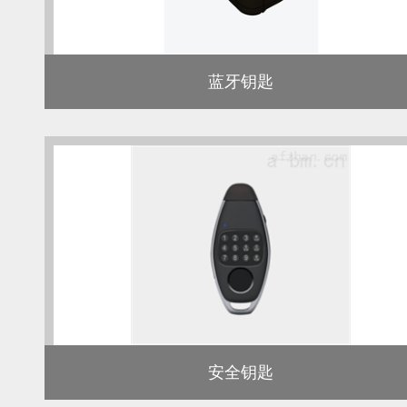
蓝牙钥匙
安全钥匙